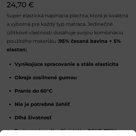
24,70
€
Super elastická napínacia plachta, ktorá je kvalitná
a výborná pre každý typ matraca. Jedinečné
úžitkové vlastnosti dosahuje svojou kombináciu
použitého materiálu (
95% česaná bavlna + 5%
elastan
).
Vynikajúce spracovanie a stála elasticita
Okraje zosilnené gumou
Pranie do 60°C
Nie je potrebné žehliť
Dlhá životnosť
Testované na škodlivé látky OEKO-TEX®