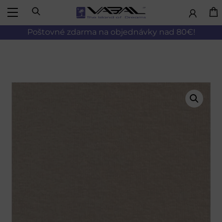
Skip
Menu
to
Poštovné zdarma na objednávky nad 80€!
content