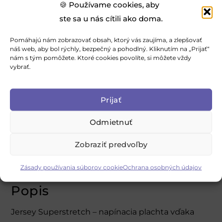
🍪 Používame cookies, aby
ste sa u nás cítili ako doma.
Rozmer plachty
Pomáhajú nám zobrazovať obsah, ktorý vás zaujíma, a zlepšovať
náš web, aby bol rýchly, bezpečný a pohodlný. Kliknutím na „Prijať“
90x200cm (Jednolôžková postel)
nám s tým pomôžete. Ktoré cookies povolíte, si môžete vždy
vybrať.
‎180x200cm (Manželská postel)
Vymazať
Prijať
PRIDAŤ DO KOŠÍKA
Odmietnuť
A
Zobraziť predvoľby
l
t
POPIS
ĎALŠIE INFORMÁCIE
RECENZIE (0)
Zásady používania súborov cookie
Ochrana osobných údajov
e
r
Popis
n
Jersey Superstretch – napínacia plachta vďaka
a