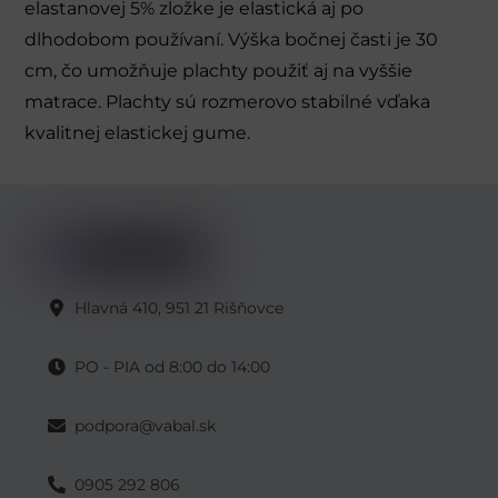
elastanovej 5% zložke je elastická aj po
t
dlhodobom používaní. Výška bočnej časti je 30
i
cm, čo umožňuje plachty použiť aj na vyššie
v
matrace. Plachty sú rozmerovo stabilné vďaka
e
kvalitnej elastickej gume.
:
Hlavná 410, 951 21 Rišňovce
PO - PIA od 8:00 do 14:00
podpora@vabal.sk
0905 292 806