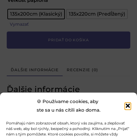
Veľkosť paplóna
135x200cm (Klasický)
135x220cm (Predĺžený)
Vymazať
PRIDAŤ DO KOŠÍKA
A
l
t
ĎALŠIE INFORMÁCIE
RECENZIE (0)
e
r
Ďalšie informácie
n
🍪 Používame cookies, aby
a
Hmotnosť
ste sa u nás cítili ako doma.
t
-
i
Pomáhajú nám zobrazovať obsah, ktorý vás zaujíma, a zlepšovať
Veľkosť paplóna
náš web, aby bol rýchly, bezpečný a pohodlný. Kliknutím na „Prijať“
v
nám s tým pomôžete. Ktoré cookies povolíte, si môžete vždy