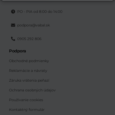
PO - PIA od 8:00 do 14:00
podpora@vabal.sk
0905 292 806
Podpora
Obchodné podmienky
Reklamácie a návraty
Záruka vrátenia peňazí
Ochrana osobných údajov
Používanie cookies
Kontaktný formulár