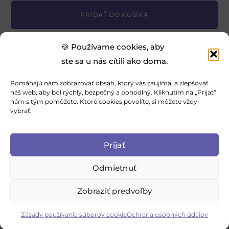
A
PRIDAŤ DO KOŠÍKA
l
t
e
🍪 Používame cookies, aby
r
ste sa u nás cítili ako doma.
ĎALŠIE INFORMÁCIE
RECENZIE (0)
n
Pomáhajú nám zobrazovať obsah, ktorý vás zaujíma, a zlepšovať
a
náš web, aby bol rýchly, bezpečný a pohodlný. Kliknutím na „Prijať“
Ďalšie informácie
nám s tým pomôžete. Ktoré cookies povolíte, si môžete vždy
t
vybrať.
i
Rozmer obliečok
v
140×200cm + 70×90cm
Prijať
e
:
Odmietnuť
Zobraziť predvoľby
Zásady používania súborov cookie
Ochrana osobných údajov
Hlavná 410, 951 21 Rišňovce