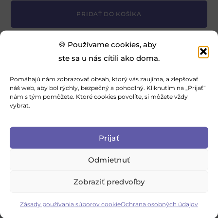
A
PRIDAŤ DO KOŠÍKA
l
t
e
🍪 Používame cookies, aby
r
ste sa u nás cítili ako doma.
ĎALŠIE INFORMÁCIE
RECENZIE (0)
n
Pomáhajú nám zobrazovať obsah, ktorý vás zaujíma, a zlepšovať
a
náš web, aby bol rýchly, bezpečný a pohodlný. Kliknutím na „Prijať“
Ďalšie informácie
nám s tým pomôžete. Ktoré cookies povolíte, si môžete vždy
t
vybrať.
i
Rozmer obliečok
v
140×200cm + 70×90cm
Prijať
e
:
Odmietnuť
Zobraziť predvoľby
Zásady používania súborov cookie
Ochrana osobných údajov
Hlavná 410, 951 21 Rišňovce