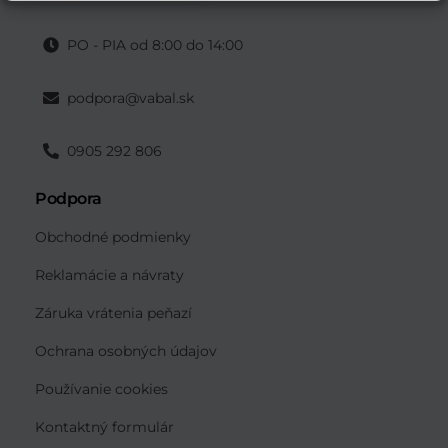
PO - PIA od 8:00 do 14:00
podpora@vabal.sk
0905 292 806
Podpora
Obchodné podmienky
Reklamácie a návraty
Záruka vrátenia peňazí
Ochrana osobných údajov
Používanie cookies
Kontaktný formulár