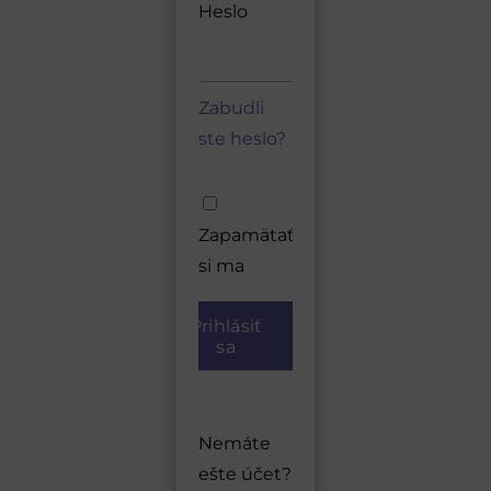
Heslo
Zabudli
ste heslo?
A
l
Zapamätať
t
si ma
e
r
Prihlásiť
sa
n
a
t
i
Nemáte
v
ešte účet?