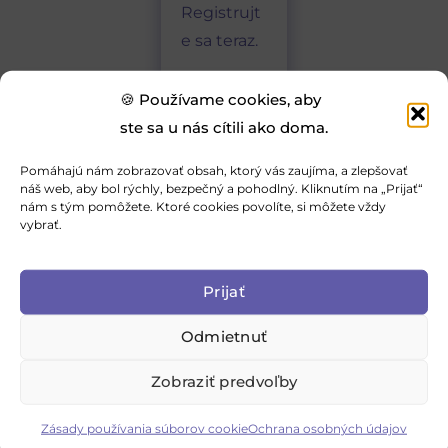
e
Registrujt
:
e sa teraz.
🍪 Používame cookies, aby
ste sa u nás cítili ako doma.
Pomáhajú nám zobrazovať obsah, ktorý vás zaujíma, a zlepšovať
náš web, aby bol rýchly, bezpečný a pohodlný. Kliknutím na „Prijať“
nám s tým pomôžete. Ktoré cookies povolíte, si môžete vždy
vybrať.
Prijať
Odmietnuť
Zobraziť predvoľby
Zásady používania súborov cookie
Ochrana osobných údajov