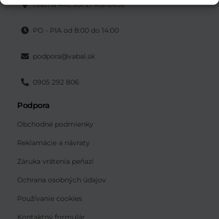
Hlavná 410, 951 21 Rišňovce
PO - PIA od 8:00 do 14:00
podpora@vabal.sk
0905 292 806
Podpora
Obchodné podmienky
Reklamácie a návraty
Záruka vrátenia peňazí
Ochrana osobných údajov
Používanie cookies
Kontaktný formulár